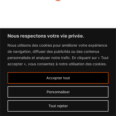
Nous respectons votre vie privée.
Nous utilisons des cookies pour améliorer votre expérience
de navigation, diffuser des publicités ou des contenus
personnalisés et analyser notre trafic. En cliquant sur « Tout
accepter », vous consentez à notre utilisation des cookies.
© 2026 IN.INDECO -
Mentions légales
-
Contact
- site
Accepter tout
by
Tigris Studios
Personnaliser
Tout rejeter